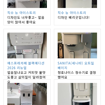
직수 뉴 아이스트리
직수 뉴 아이스트리
디자인도 너무좋고~ 얼음
디자인 베리굿입니다!
양이 많아서 좋아요
에스프레카페 블랙에디션
SANITA(세니타) 오트밀
2026 리뉴얼
베이지
얼음잘나오고 커피맛 물맛
청호나이스 정수기로 결정
도좋고 삶의질이 달라졌어
했어요
요