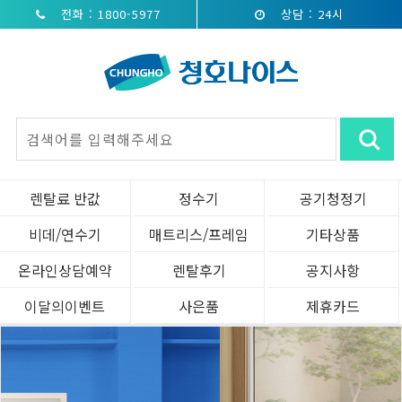
전화 : 1800-5977
상담 : 24시
렌탈료 반값
정수기
공기청정기
비데/연수기
매트리스/프레임
기타상품
온라인상담예약
렌탈후기
공지사항
이달의이벤트
사은품
제휴카드