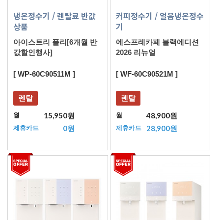
냉온정수기
/ 렌탈료 반값
커피정수기
/ 얼음냉온정수
상품
기
아이스트리 플리[6개월 반
에스프레카페 블랙에디션
값할인행사]
2026 리뉴얼
[ WP-60C90511M ]
[ WF-60C90521M ]
렌탈
렌탈
15,950원
48,900원
월
월
0원
28,900원
제휴카드
제휴카드