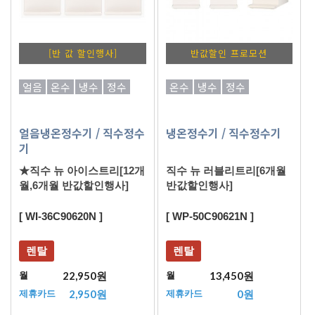
[반 값 할인행사]
반값할인 프로모션
얼음
온수
냉수
정수
온수
냉수
정수
얼음냉온정수기
/ 직수정수
냉온정수기
/ 직수정수기
기
★직수 뉴 아이스트리[12개
직수 뉴 러블리트리[6개월
월,6개월 반값할인행사]
반값할인행사]
[ WI-36C90620N ]
[ WP-50C90621N ]
렌탈
렌탈
22,950원
13,450원
월
월
2,950원
0원
제휴카드
제휴카드