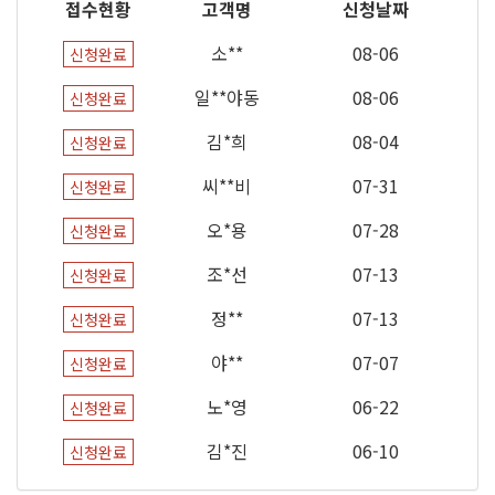
접수현황
고객명
신청날짜
소**
08-06
신청완료
일**야동
08-06
신청완료
김*희
08-04
신청완료
씨**비
07-31
신청완료
오*용
07-28
신청완료
조*선
07-13
신청완료
정**
07-13
신청완료
야**
07-07
신청완료
노*영
06-22
신청완료
김*진
06-10
신청완료