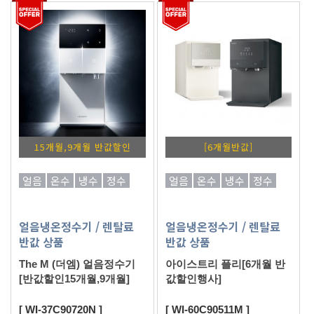
15개월,9개월 반값할인
[6개월반값]
얼음
온수
냉수
정수
얼음
온수
냉수
정수
얼음냉온정수기
/ 렌탈료
얼음냉온정수기
/ 렌탈료
반값 상품
반값 상품
The M (더엠) 얼음정수기
아이스트리 플리[6개월 반
[반값할인15개월,9개월]
값할인행사]
[ WI-37C90720N ]
[ WI-60C90511M ]