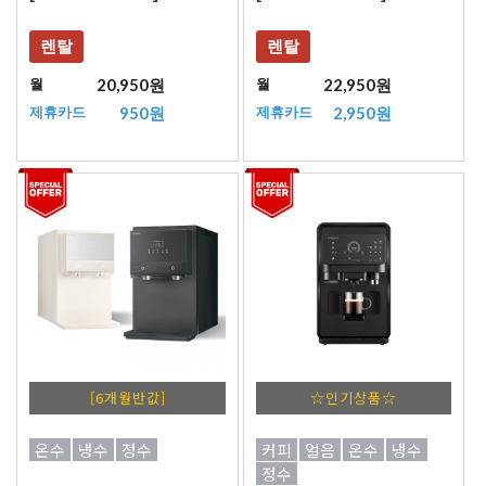
렌탈
렌탈
20,950원
22,950원
월
월
950원
2,950원
제휴카드
제휴카드
[6개월반값]
☆인기상품☆
온수
냉수
정수
커피
얼음
온수
냉수
정수